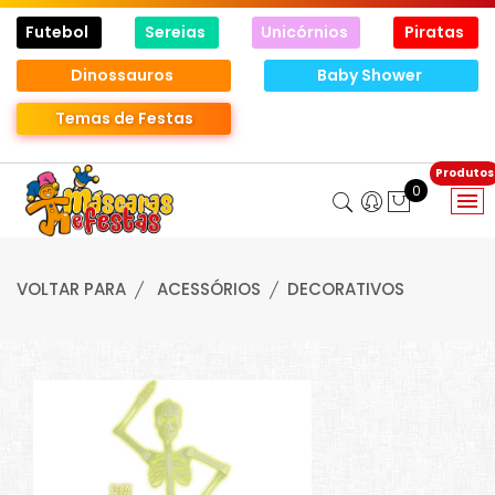
Futebol
Sereias
Unicórnios
Piratas
Dinossauros
Baby Shower
Temas de Festas
0
VOLTAR PARA
ACESSÓRIOS
DECORATIVOS