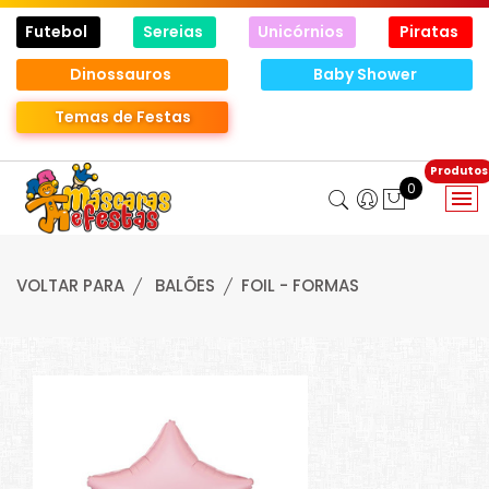
Futebol
Sereias
Unicórnios
Piratas
Dinossauros
Baby Shower
Temas de Festas
0
VOLTAR PARA
BALÕES
FOIL - FORMAS