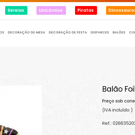
Sereias
Unicórnios
Piratas
Dinossauro
OS
DECORAÇÃO DE MESA
DECORAÇÃO DE FESTA
DISFARCES
BALÕES
CO
Balão Foi
Preço sob cons
(IVA incluído )
Ref.: 0266352