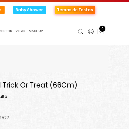
s
Baby Shower
Temas de Festas
0
NFETTIS
VELAS
MAKE UP
l Trick Or Treat (66Cm)
ulta
02527