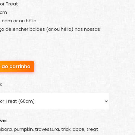
 or Treat
6cm
 com ar ou hélio.
o de encher balões (ar ou hélio) nas nossas
 ao carrinho
:
ve:
bora, pumpkin, travessura, trick, doce, treat