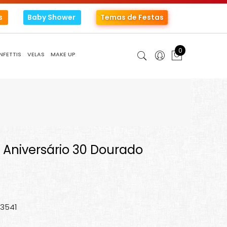
s
Baby Shower
Temas de Festas
0
NFETTIS
VELAS
MAKE UP
s Aniversário 30 Dourado
13541