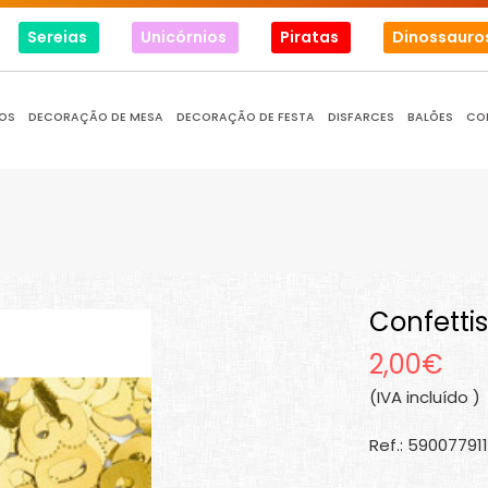
Sereias
Unicórnios
Piratas
Dinossauro
OS
DECORAÇÃO DE MESA
DECORAÇÃO DE FESTA
DISFARCES
BALÕES
CO
Confetti
2,00€
(IVA incluído )
Ref.: 59007791