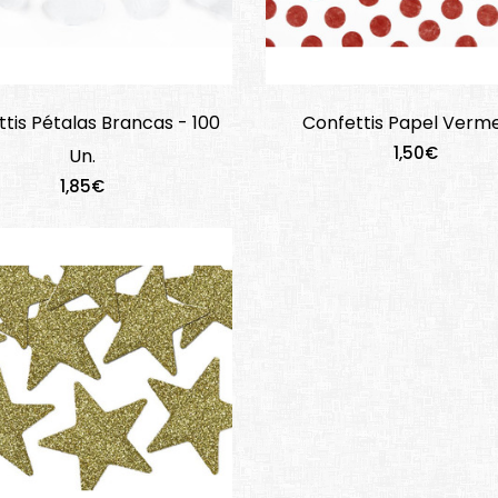
tis Pétalas Brancas - 100
Confettis Papel Verm
1,50€
Un.
1,85€