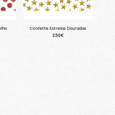
elho
Confettis Estrelas Douradas
2,50€