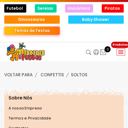
Futebol
Sereias
Unicórnios
Piratas
Dinossauros
Baby Shower
Temas de Festas
0
VOLTAR PARA
CONFETTIS
SOLTOS
Sobre Nós
A nossa Empresa
Termos e Privacidade