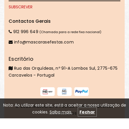
Contactos Gerais
912 996 649
(Chamada para a rede fixa nacional)
info@mascarasefestas.com
Escritório
Rua das Orquídeas, nº 91-A Lombos Sul, 2775-675
Carcavelos - Portugal
Nota: Ao utilizar este site, está a aceitar a nossa utilização de
© 2020
Máscaras e Festas
.Todos os direitos
cookies.
Saiba mais.
Fechar
reservados