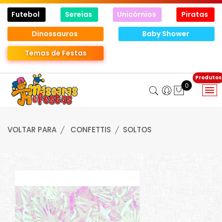
Futebol
Sereias
Unicórnios
Piratas
Dinossauros
Baby Shower
Temas de Festas
0
VOLTAR PARA
CONFETTIS
SOLTOS