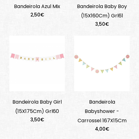
Bandeirola Azul Mix
Bandeirola Baby Boy
2,50€
(15X160Cm) Grl61
3,50€
Bandeirola Baby Girl
Bandeirola
(15X175Cm) Grl60
Babyshower -
3,50€
Carrossel 167X15Cm
4,00€