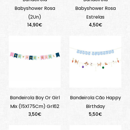
Babyshower Rosa
Babyshower Rosa
(2Un)
Estrelas
14,90€
4,50€
Bandeirola Boy Or Girl
Bandeirola Cão Happy
Mix (15X175Cm) Grl62
Birthday
3,50€
5,50€