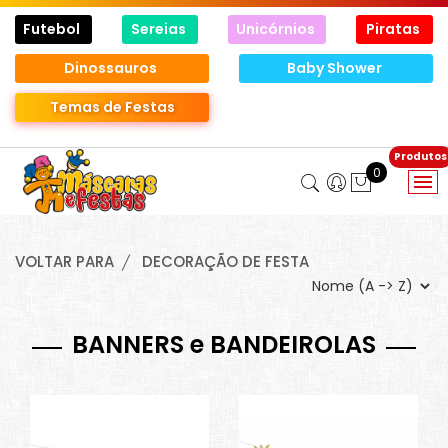
Futebol
Sereias
Unicórnios
Piratas
Dinossauros
Baby Shower
Temas de Festas
0
VOLTAR PARA
DECORAÇÃO DE FESTA
BANNERS e BANDEIROLAS