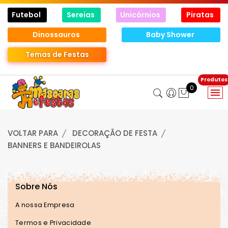
Futebol
Sereias
Unicórnios
Piratas
Dinossauros
Baby Shower
Temas de Festas
0
VOLTAR PARA
DECORAÇÃO DE FESTA
BANNERS E BANDEIROLAS
Sobre Nós
A nossa Empresa
Termos e Privacidade