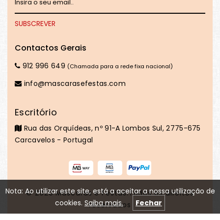
Contactos Gerais
912 996 649
(Chamada para a rede fixa nacional)
info@mascarasefestas.com
Escritório
Rua das Orquídeas, nº 91-A Lombos Sul, 2775-675
Carcavelos - Portugal
Nota: Ao utilizar este site, está a aceitar a nossa utilização de
© 2020
Máscaras e Festas
.Todos os direitos
cookies.
Saiba mais.
Fechar
reservados