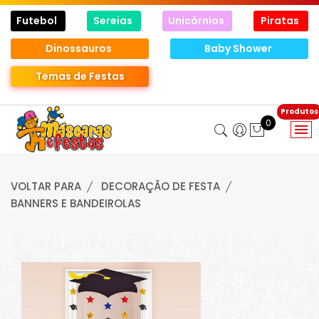
Futebol
Sereias
Unicórnios
Piratas
Dinossauros
Baby Shower
Temas de Festas
0
VOLTAR PARA
DECORAÇÃO DE FESTA
BANNERS E BANDEIROLAS