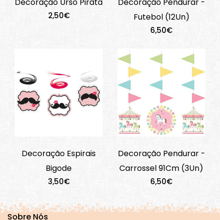
Decoração Urso Pirata
Decoração Pendurar -
2,50€
Futebol (12Un)
6,50€
Decoração Espirais
Decoração Pendurar -
Bigode
Carrossel 91Cm (3Un)
3,50€
6,50€
Sobre Nós