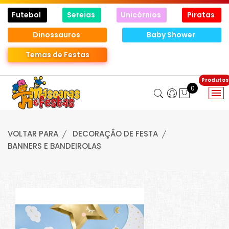
Futebol
Sereias
Unicórnios
Piratas
Dinossauros
Baby Shower
Temas de Festas
0
VOLTAR PARA
DECORAÇÃO DE FESTA
BANNERS E BANDEIROLAS