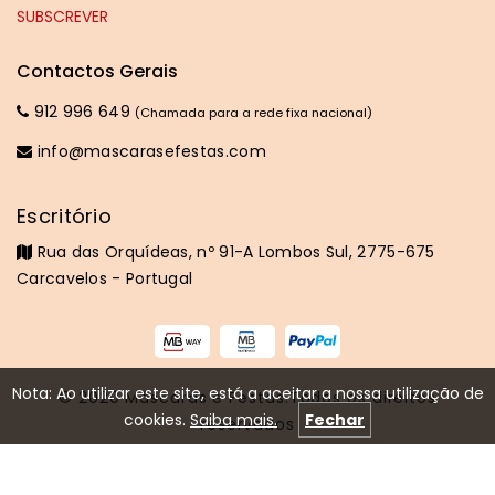
Contactos Gerais
912 996 649
(Chamada para a rede fixa nacional)
info@mascarasefestas.com
Escritório
Rua das Orquídeas, nº 91-A Lombos Sul, 2775-675
Carcavelos - Portugal
Nota: Ao utilizar este site, está a aceitar a nossa utilização de
© 2020
Máscaras e Festas
.Todos os direitos
cookies.
Saiba mais.
Fechar
reservados