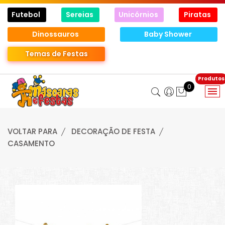
Futebol
Sereias
Unicórnios
Piratas
Dinossauros
Baby Shower
Temas de Festas
0
VOLTAR PARA
DECORAÇÃO DE FESTA
CASAMENTO