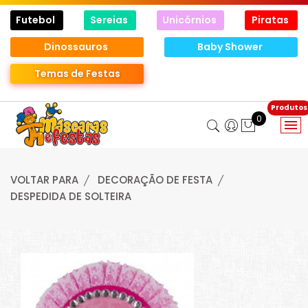
Futebol
Sereias
Unicórnios
Piratas
Dinossauros
Baby Shower
Temas de Festas
0
VOLTAR PARA
DECORAÇÃO DE FESTA
DESPEDIDA DE SOLTEIRA