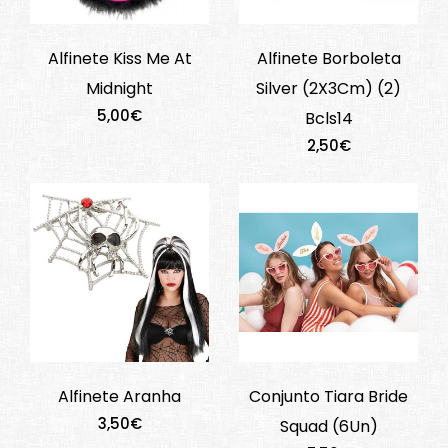
Alfinete Kiss Me At
Alfinete Borboleta
Midnight
Silver (2X3Cm) (2)
5,00€
Bcls14
2,50€
Alfinete Aranha
Conjunto Tiara Bride
3,50€
Squad (6Un)