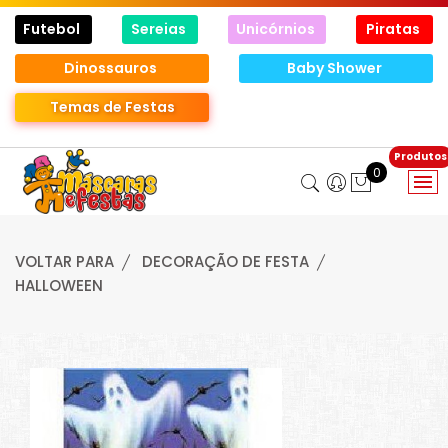
Futebol
Sereias
Unicórnios
Piratas
Dinossauros
Baby Shower
Temas de Festas
0
VOLTAR PARA
DECORAÇÃO DE FESTA
HALLOWEEN