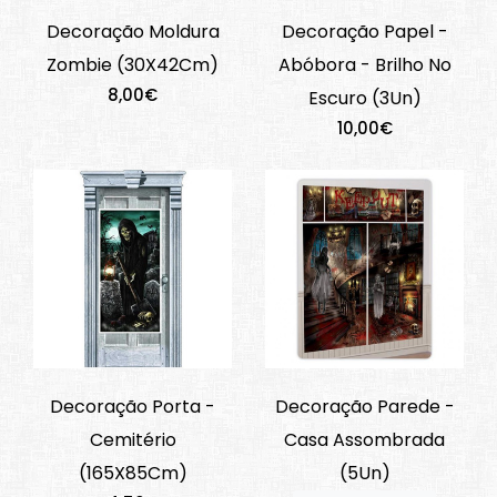
Decoração Moldura
Decoração Papel -
Zombie (30X42Cm)
Abóbora - Brilho No
8,00€
Escuro (3Un)
10,00€
Decoração Porta -
Decoração Parede -
Cemitério
Casa Assombrada
(165X85Cm)
(5Un)