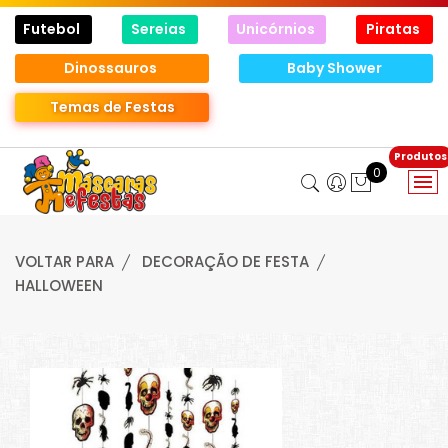
Futebol
Sereias
Unicórnios
Piratas
Dinossauros
Baby Shower
Temas de Festas
0
VOLTAR PARA
DECORAÇÃO DE FESTA
HALLOWEEN