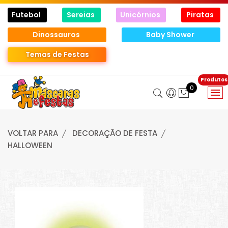
Futebol
Sereias
Unicórnios
Piratas
Dinossauros
Baby Shower
Temas de Festas
0
VOLTAR PARA
DECORAÇÃO DE FESTA
HALLOWEEN