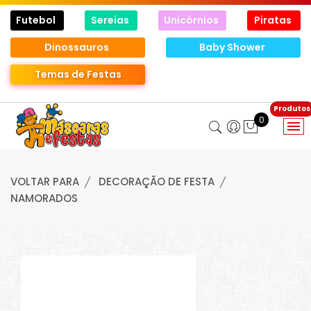
Futebol
Sereias
Unicórnios
Piratas
Dinossauros
Baby Shower
Temas de Festas
0
VOLTAR PARA
DECORAÇÃO DE FESTA
NAMORADOS