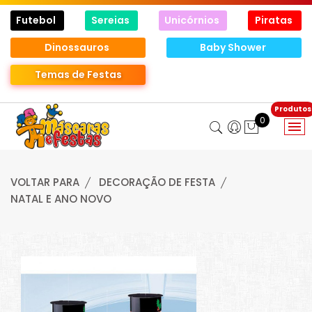
Futebol
Sereias
Unicórnios
Piratas
Dinossauros
Baby Shower
Temas de Festas
0
VOLTAR PARA
DECORAÇÃO DE FESTA
NATAL E ANO NOVO