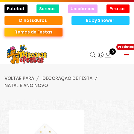
Futebol
Sereias
Unicórnios
Piratas
Dinossauros
Baby Shower
Temas de Festas
0
VOLTAR PARA
DECORAÇÃO DE FESTA
NATAL E ANO NOVO