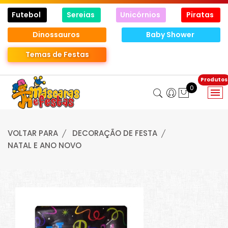
Futebol
Sereias
Unicórnios
Piratas
Dinossauros
Baby Shower
Temas de Festas
0
VOLTAR PARA
DECORAÇÃO DE FESTA
NATAL E ANO NOVO