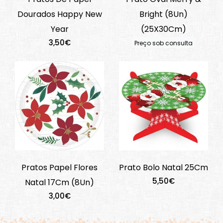
Dourados Happy New
Bright (8Un)
Year
(25X30Cm)
3,50€
Preço sob consulta
Pratos Papel Flores
Prato Bolo Natal 25Cm
5,50€
Natal 17Cm (8Un)
3,00€