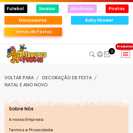
Futebol
Sereias
Unicórnios
Piratas
Dinossauros
Baby Shower
Temas de Festas
0
VOLTAR PARA
DECORAÇÃO DE FESTA
NATAL E ANO NOVO
Sobre Nós
A nossa Empresa
Termos e Privacidade