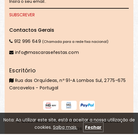
Contactos Gerais
912 996 649
(Chamada para a rede fixa nacional)
info@mascarasefestas.com
Escritório
Rua das Orquídeas, nº 91-A Lombos Sul, 2775-675
Carcavelos - Portugal
Nota: Ao utilizar este site, está a aceitar a nossa utilização de
© 2020
Máscaras e Festas
.Todos os direitos
cookies.
Saiba mais.
Fechar
reservados