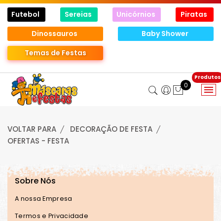
Futebol
Sereias
Unicórnios
Piratas
Dinossauros
Baby Shower
Temas de Festas
0
VOLTAR PARA
DECORAÇÃO DE FESTA
OFERTAS - FESTA
Sobre Nós
A nossa Empresa
Termos e Privacidade