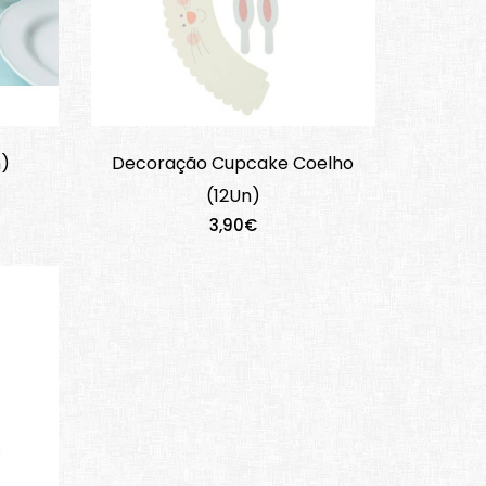
n)
Decoração Cupcake Coelho
(12Un)
3,90€