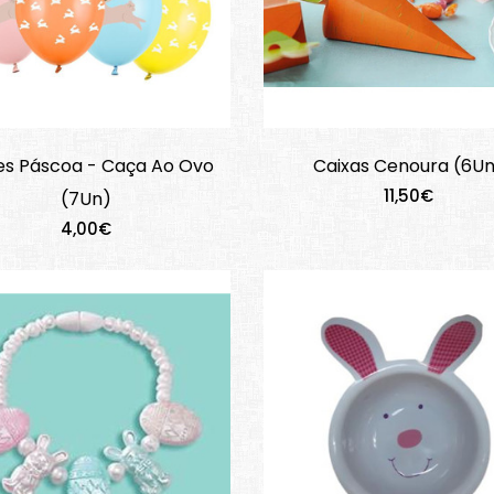
es Páscoa - Caça Ao Ovo
Caixas Cenoura (6U
11,50€
(7Un)
4,00€