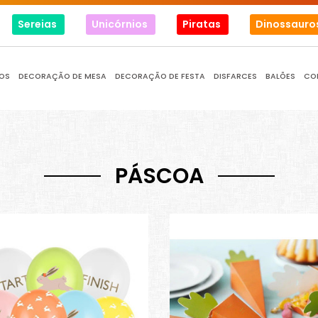
Sereias
Unicórnios
Piratas
Dinossauro
OS
DECORAÇÃO DE MESA
DECORAÇÃO DE FESTA
DISFARCES
BALÕES
CO
PÁSCOA