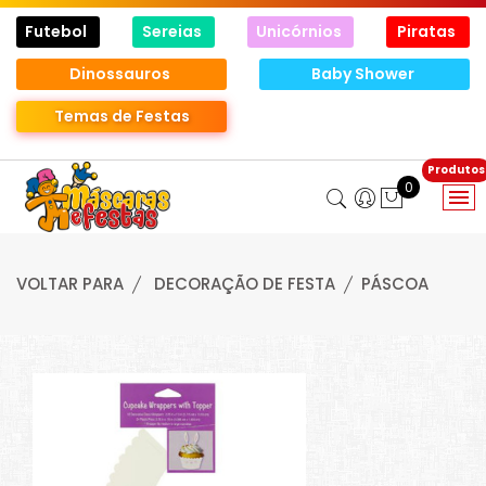
Futebol
Sereias
Unicórnios
Piratas
Dinossauros
Baby Shower
Temas de Festas
0
VOLTAR PARA
DECORAÇÃO DE FESTA
PÁSCOA