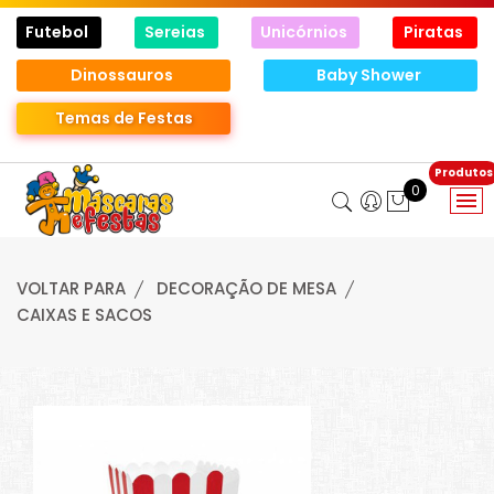
Futebol
Sereias
Unicórnios
Piratas
Dinossauros
Baby Shower
Temas de Festas
0
VOLTAR PARA
DECORAÇÃO DE MESA
CAIXAS E SACOS