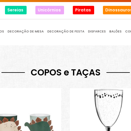
Sereias
Unicórnios
Piratas
Dinossauro
OS
DECORAÇÃO DE MESA
DECORAÇÃO DE FESTA
DISFARCES
BALÕES
CO
COPOS e TAÇAS