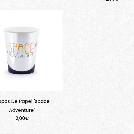
pos De Papel ´space
Adventure´
2,00€