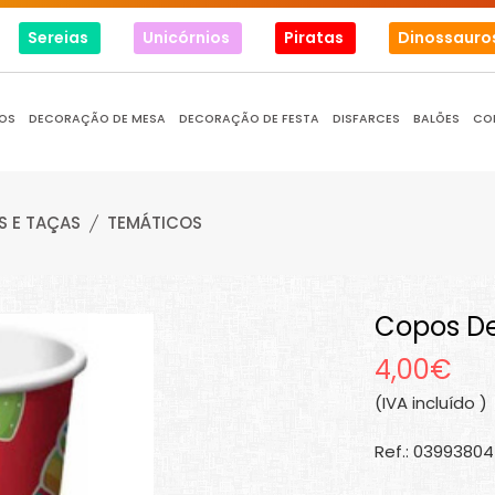
Sereias
Unicórnios
Piratas
Dinossauro
OS
DECORAÇÃO DE MESA
DECORAÇÃO DE FESTA
DISFARCES
BALÕES
CO
 E TAÇAS
TEMÁTICOS
Copos De
4,00€
(IVA incluído )
Ref.: 0399380