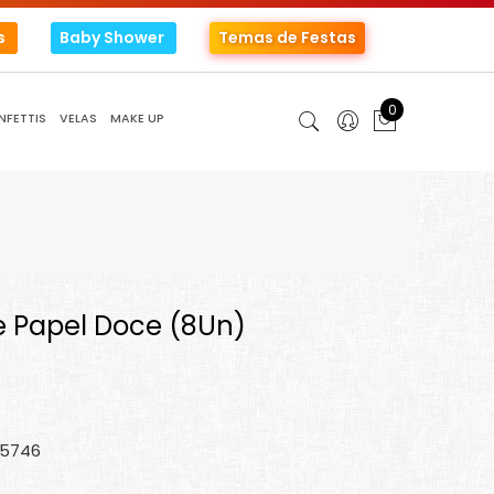
s
Baby Shower
Temas de Festas
0
NFETTIS
VELAS
MAKE UP
 Papel Doce (8Un)
45746