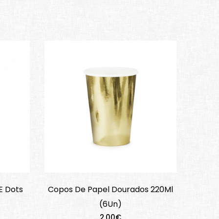
E Dots
Copos De Papel Dourados 220Ml
(6Un)
2,00€