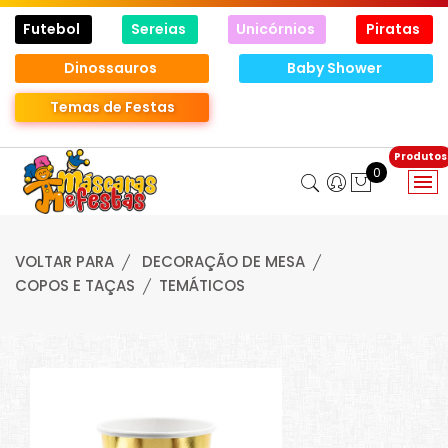
Futebol
Sereias
Unicórnios
Piratas
Dinossauros
Baby Shower
Temas de Festas
0
VOLTAR PARA
DECORAÇÃO DE MESA
COPOS E TAÇAS
TEMÁTICOS