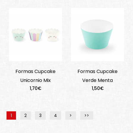
Formas Cupcake
Formas Cupcake
Unicornio Mix
Verde Menta
1,70€
1,50€
1
2
3
4
>
>>