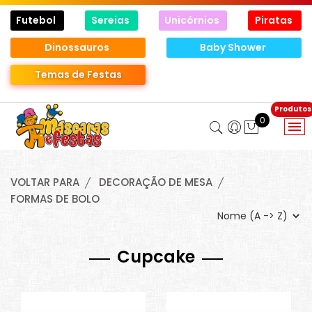
Futebol
Sereias
Unicórnios
Piratas
Dinossauros
Baby Shower
Temas de Festas
0
VOLTAR PARA
DECORAÇÃO DE MESA
FORMAS DE BOLO
Cupcake