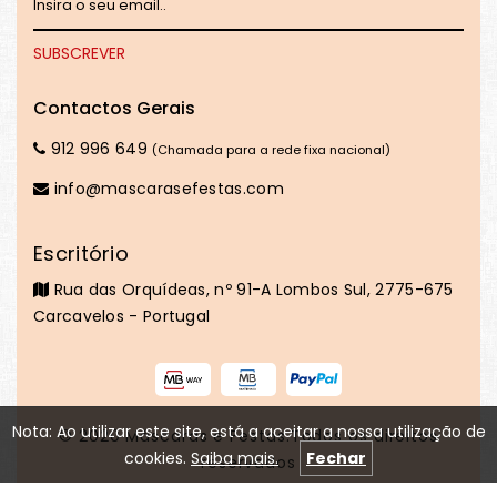
Contactos Gerais
912 996 649
(Chamada para a rede fixa nacional)
info@mascarasefestas.com
Escritório
Rua das Orquídeas, nº 91-A Lombos Sul, 2775-675
Carcavelos - Portugal
Nota: Ao utilizar este site, está a aceitar a nossa utilização de
© 2020
Máscaras e Festas
.Todos os direitos
cookies.
Saiba mais.
Fechar
reservados