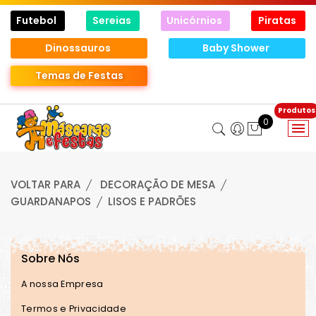
Futebol
Sereias
Unicórnios
Piratas
Dinossauros
Baby Shower
Temas de Festas
0
VOLTAR PARA
DECORAÇÃO DE MESA
GUARDANAPOS
LISOS E PADRÕES
Sobre Nós
A nossa Empresa
Termos e Privacidade