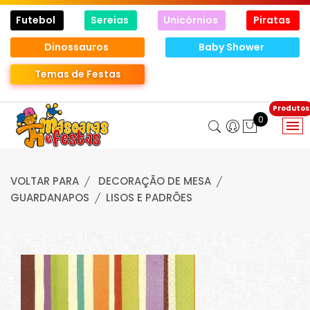
Futebol
Sereias
Unicórnios
Piratas
Dinossauros
Baby Shower
Temas de Festas
0
VOLTAR PARA
DECORAÇÃO DE MESA
GUARDANAPOS
LISOS E PADRÕES