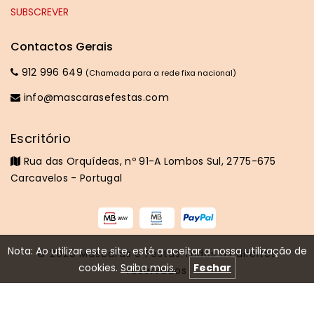
Contactos Gerais
912 996 649
(Chamada para a rede fixa nacional)
info@mascarasefestas.com
Escritório
Rua das Orquídeas, nº 91-A Lombos Sul, 2775-675
Carcavelos - Portugal
Nota: Ao utilizar este site, está a aceitar a nossa utilização de
© 2020
Máscaras e Festas
.Todos os direitos
cookies.
Saiba mais.
Fechar
reservados