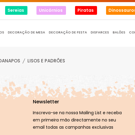
Sereias
Unicórnios
Piratas
Dinossauro
OS
DECORAÇÃO DE MESA
DECORAÇÃO DE FESTA
DISFARCES
BALÕES
CO
DANAPOS
LISOS E PADRÕES
Newsletter
Inscreva-se na nossa Mailing List e receba
em primeira mão directamente no seu
email todas as campanhas exclusivas