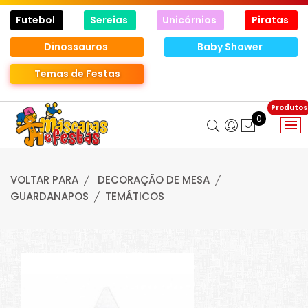
Futebol
Sereias
Unicórnios
Piratas
Dinossauros
Baby Shower
Temas de Festas
0
VOLTAR PARA
DECORAÇÃO DE MESA
GUARDANAPOS
TEMÁTICOS