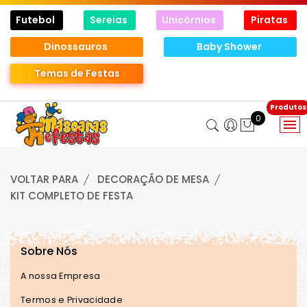
Futebol
Sereias
Unicórnios
Piratas
Dinossauros
Baby Shower
Temas de Festas
0
VOLTAR PARA
DECORAÇÃO DE MESA
KIT COMPLETO DE FESTA
Sobre Nós
A nossa Empresa
Termos e Privacidade