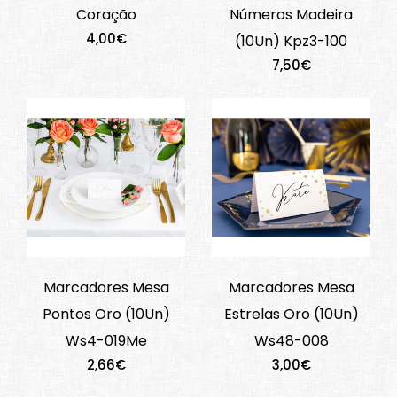
Coração
Números Madeira
4,00€
(10Un) Kpz3-100
7,50€
Marcadores Mesa
Marcadores Mesa
Pontos Oro (10Un)
Estrelas Oro (10Un)
Ws4-019Me
Ws48-008
2,66€
3,00€