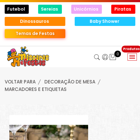
Futebol
Sereias
Unicórnios
Piratas
Dinossauros
Baby Shower
Temas de Festas
0
VOLTAR PARA
DECORAÇÃO DE MESA
MARCADORES E ETIQUETAS