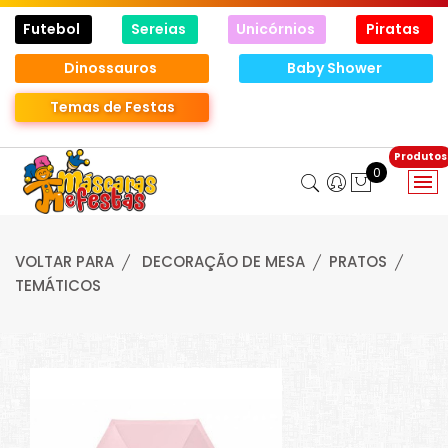
Futebol
Sereias
Unicórnios
Piratas
Dinossauros
Baby Shower
Temas de Festas
0
VOLTAR PARA
DECORAÇÃO DE MESA
PRATOS
TEMÁTICOS