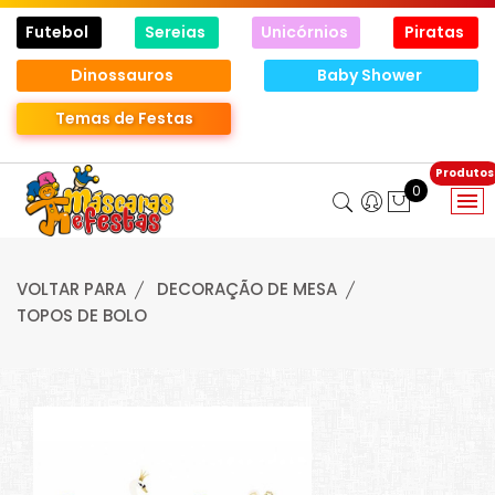
Futebol
Sereias
Unicórnios
Piratas
Dinossauros
Baby Shower
Temas de Festas
0
VOLTAR PARA
DECORAÇÃO DE MESA
TOPOS DE BOLO