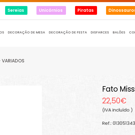
Sereias
Unicórnios
Piratas
Dinossauro
OS
DECORAÇÃO DE MESA
DECORAÇÃO DE FESTA
DISFARCES
BALÕES
CO
- VARIADOS
Fato Miss
22,50€
(IVA incluído )
Ref.: 01305134