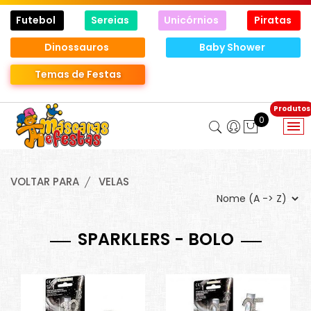
Futebol
Sereias
Unicórnios
Piratas
Dinossauros
Baby Shower
Temas de Festas
0
VOLTAR PARA
VELAS
SPARKLERS - BOLO